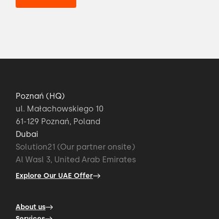
Poznań (HQ)
ul. Małachowskiego 10
61-129 Poznań, Poland
Dubai
Solution21 (Our partner onsite)
Al Wasl 3, United Arab Emirates
Explore Our UAE Offer
About us
Services